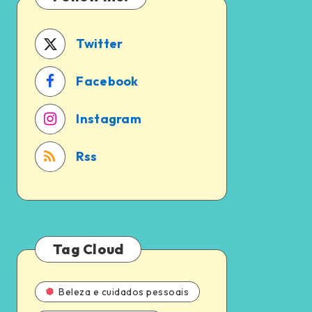
a
em
pena?
2024
Twitter
Facebook
Instagram
Rss
Tag Cloud
Beleza e cuidados pessoais