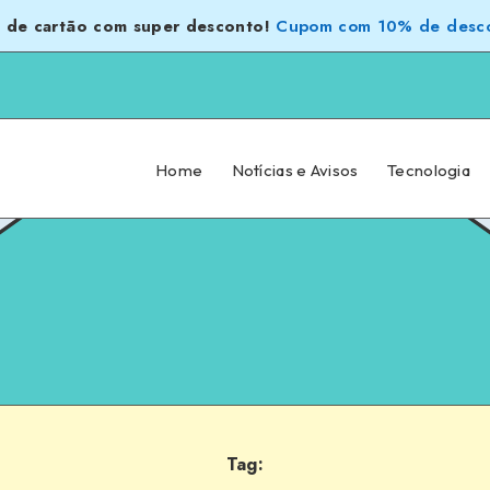
 de cartão com super desconto!
Cupom com 10% de desco
Home
Notícias e Avisos
Tecnologia
Tag: