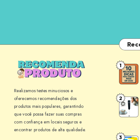
Rec
1
10
Melhores
Dicas
Realizamos testes minuciosos e
para
2
oferecemos recomendações dos
Mini
Vender
produtos mais populares, garantindo
Mixer
Mais
que você possa fazer suas compras
BLACK+
em
com confiança em locais seguros e
M150
Seu
encontrar produtos de alta qualidade.
Review:
Negócio
3
Point