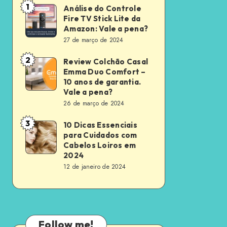
1
Análise do Controle
Análise
Fire TV Stick Lite da
do
Amazon: Vale a pena?
Controle
27 de março de 2024
Fire
2
Review Colchão Casal
Review
TV
Emma Duo Comfort –
Colchão
Stick
10 anos de garantia.
Casal
Vale a pena?
Lite
26 de março de 2024
Emma
da
Duo
Amazon:
3
10 Dicas Essenciais
10
Comfort
para Cuidados com
Vale
Dicas
Cabelos Loiros em
–
a
Essenciais
2024
10
pena?
12 de janeiro de 2024
para
anos
Cuidados
de
com
garantia.
Cabelos
Vale
Follow me!
Loiros