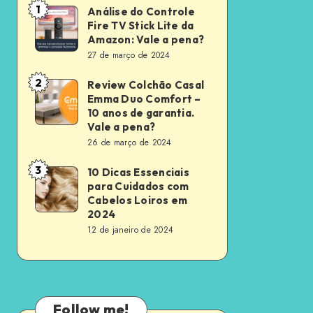
1
Análise do Controle
Análise
Fire TV Stick Lite da
do
Amazon: Vale a pena?
Controle
27 de março de 2024
Fire
2
Review Colchão Casal
Review
TV
Emma Duo Comfort –
Colchão
Stick
10 anos de garantia.
Casal
Vale a pena?
Lite
26 de março de 2024
Emma
da
Duo
Amazon:
3
10 Dicas Essenciais
10
Comfort
para Cuidados com
Vale
Dicas
Cabelos Loiros em
–
a
Essenciais
2024
10
pena?
12 de janeiro de 2024
para
anos
Cuidados
de
com
garantia.
Cabelos
Vale
Follow me!
Loiros