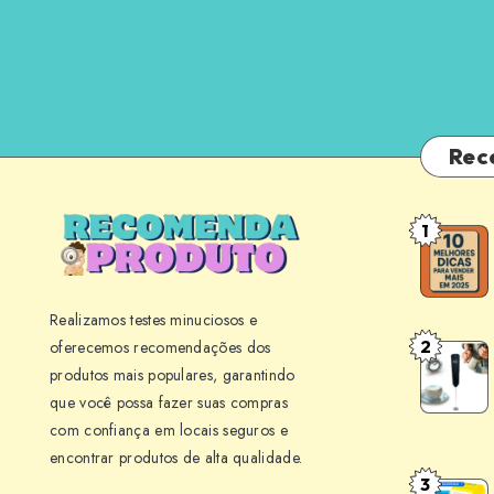
Rec
1
10
Melhores
Dicas
Realizamos testes minuciosos e
para
2
oferecemos recomendações dos
Mini
Vender
produtos mais populares, garantindo
Mixer
Mais
que você possa fazer suas compras
BLACK+
em
com confiança em locais seguros e
M150
Seu
encontrar produtos de alta qualidade.
Review:
Negócio
3
Point