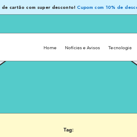
 de cartão com super desconto!
Cupom com 10% de desco
Home
Notícias e Avisos
Tecnologia
Tag: