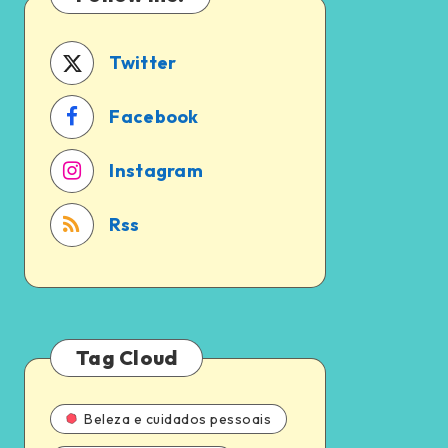
a
em
pena?
2024
Twitter
Facebook
Instagram
Rss
Tag Cloud
Beleza e cuidados pessoais