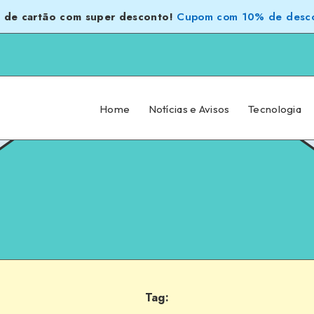
 de cartão com super desconto!
Cupom com 10% de desco
Home
Notícias e Avisos
Tecnologia
Tag: