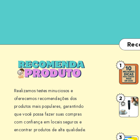
Rec
1
10
Melhores
Dicas
Realizamos testes minuciosos e
para
2
oferecemos recomendações dos
Mini
Vender
produtos mais populares, garantindo
Mixer
Mais
que você possa fazer suas compras
BLACK+
em
com confiança em locais seguros e
M150
Seu
encontrar produtos de alta qualidade.
Review:
Negócio
3
Point