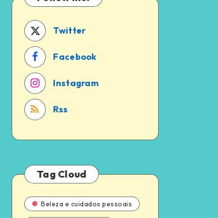
a
em
pena?
2024
Twitter
Facebook
Instagram
Rss
Tag Cloud
Beleza e cuidados pessoais