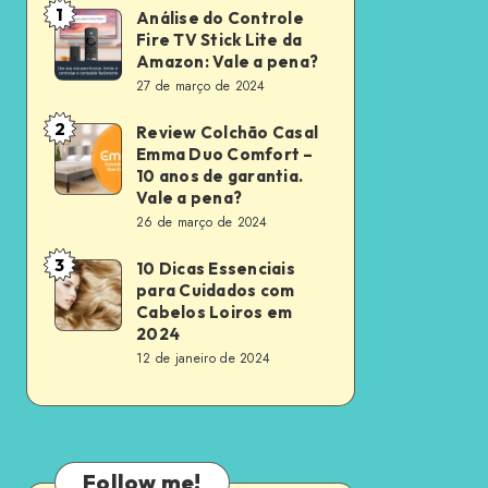
1
Análise do Controle
Análise
Fire TV Stick Lite da
do
Amazon: Vale a pena?
Controle
27 de março de 2024
Fire
2
Review Colchão Casal
Review
TV
Emma Duo Comfort –
Colchão
Stick
10 anos de garantia.
Casal
Vale a pena?
Lite
26 de março de 2024
Emma
da
Duo
Amazon:
3
10 Dicas Essenciais
10
Comfort
para Cuidados com
Vale
Dicas
Cabelos Loiros em
–
a
Essenciais
2024
10
pena?
12 de janeiro de 2024
para
anos
Cuidados
de
com
garantia.
Cabelos
Vale
Follow me!
Loiros