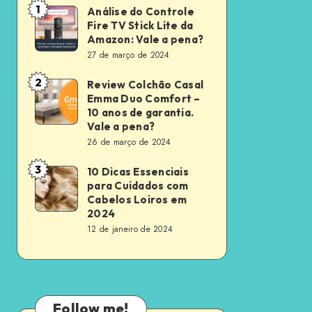
1
Análise do Controle
Análise
Fire TV Stick Lite da
do
Amazon: Vale a pena?
Controle
27 de março de 2024
Fire
2
Review Colchão Casal
Review
TV
Emma Duo Comfort –
Colchão
Stick
10 anos de garantia.
Casal
Vale a pena?
Lite
26 de março de 2024
Emma
da
Duo
Amazon:
3
10 Dicas Essenciais
10
Comfort
para Cuidados com
Vale
Dicas
Cabelos Loiros em
–
a
Essenciais
2024
10
pena?
12 de janeiro de 2024
para
anos
Cuidados
de
com
garantia.
Cabelos
Vale
Follow me!
Loiros