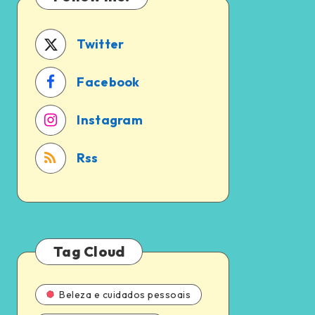
a
em
pena?
2024
Twitter
Facebook
Instagram
Rss
Tag Cloud
Beleza e cuidados pessoais