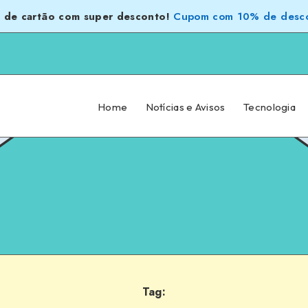
 de cartão com super desconto!
Cupom com 10% de desco
Home
Notícias e Avisos
Tecnologia
Tag: