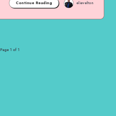
Continue Reading
elievelton
Page 1 of 1