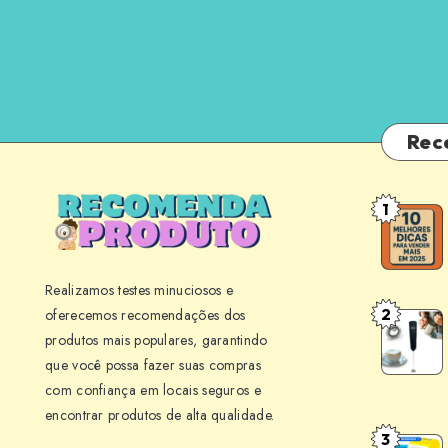
Rec
1
10
Melhores
Dicas
Realizamos testes minuciosos e
para
2
oferecemos recomendações dos
Mini
Vender
produtos mais populares, garantindo
Mixer
Mais
que você possa fazer suas compras
BLACK+
em
com confiança em locais seguros e
M150
Seu
encontrar produtos de alta qualidade.
Review:
Negócio
3
Point