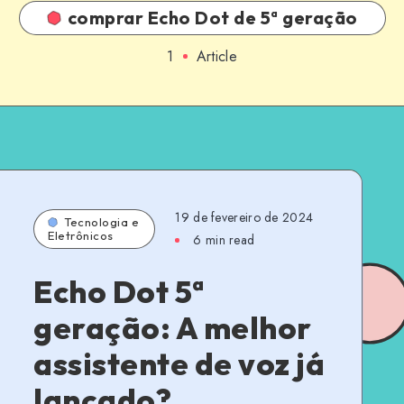
comprar Echo Dot de 5ª geração
1
Article
19 de fevereiro de 2024
Tecnologia e
Eletrônicos
6 min read
Echo Dot 5ª
geração: A melhor
assistente de voz já
lançado?