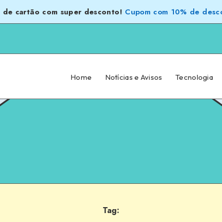
 de cartão com super desconto!
Cupom com 10% de desco
Home
Notícias e Avisos
Tecnologia
Tag: