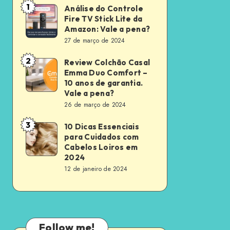
1
Análise do Controle
Análise
Fire TV Stick Lite da
do
Amazon: Vale a pena?
Controle
27 de março de 2024
Fire
2
Review Colchão Casal
Review
TV
Emma Duo Comfort –
Colchão
Stick
10 anos de garantia.
Casal
Vale a pena?
Lite
26 de março de 2024
Emma
da
Duo
Amazon:
3
10 Dicas Essenciais
10
Comfort
para Cuidados com
Vale
Dicas
Cabelos Loiros em
–
a
Essenciais
2024
10
pena?
12 de janeiro de 2024
para
anos
Cuidados
de
com
garantia.
Cabelos
Vale
Follow me!
Loiros