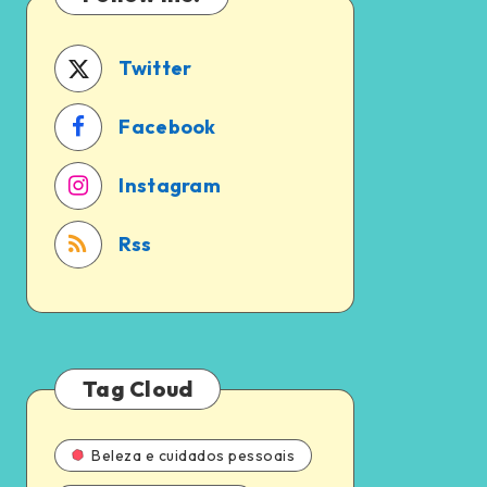
a
em
pena?
2024
Twitter
Facebook
Instagram
Rss
Tag Cloud
Beleza e cuidados pessoais