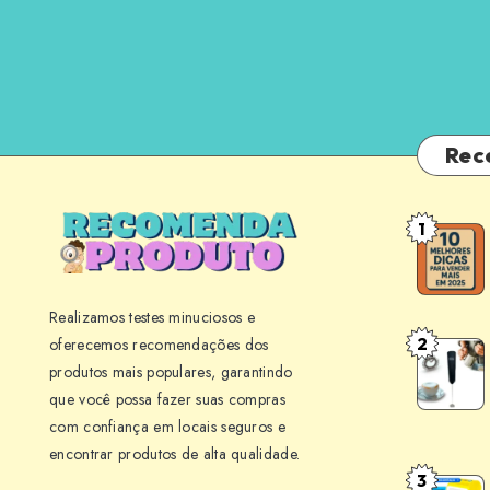
Rec
1
10
Melhores
Dicas
Realizamos testes minuciosos e
para
2
oferecemos recomendações dos
Mini
Vender
produtos mais populares, garantindo
Mixer
Mais
que você possa fazer suas compras
BLACK+
em
com confiança em locais seguros e
M150
Seu
encontrar produtos de alta qualidade.
Review:
Negócio
3
Point