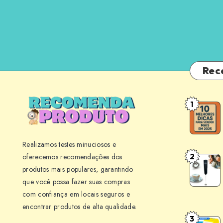
Rec
1
10
Melhores
Dicas
Realizamos testes minuciosos e
para
2
oferecemos recomendações dos
Mini
Vender
produtos mais populares, garantindo
Mixer
Mais
que você possa fazer suas compras
BLACK+
em
com confiança em locais seguros e
M150
Seu
encontrar produtos de alta qualidade.
Review:
Negócio
3
Point