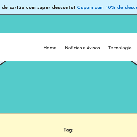
 de cartão com super desconto!
Cupom com 10% de desco
Home
Notícias e Avisos
Tecnologia
Tag: