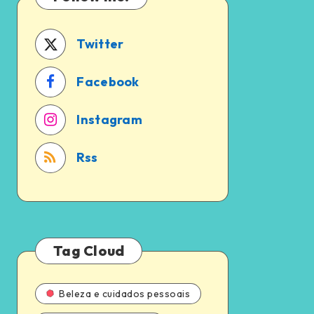
a
em
pena?
2024
Twitter
Facebook
Instagram
Rss
Tag Cloud
Beleza e cuidados pessoais