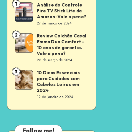
1
Análise do Controle
Análise
Fire TV Stick Lite da
do
Amazon: Vale a pena?
Controle
27 de março de 2024
Fire
2
Review Colchão Casal
Review
TV
Emma Duo Comfort –
Colchão
Stick
10 anos de garantia.
Casal
Vale a pena?
Lite
26 de março de 2024
Emma
da
Duo
Amazon:
3
10 Dicas Essenciais
10
Comfort
para Cuidados com
Vale
Dicas
Cabelos Loiros em
–
a
Essenciais
2024
10
pena?
12 de janeiro de 2024
para
anos
Cuidados
de
com
garantia.
Cabelos
Vale
Follow me!
Loiros