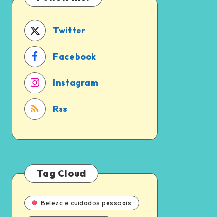
a
em
pena?
2024
Twitter
Facebook
Instagram
Rss
Tag Cloud
Beleza e cuidados pessoais