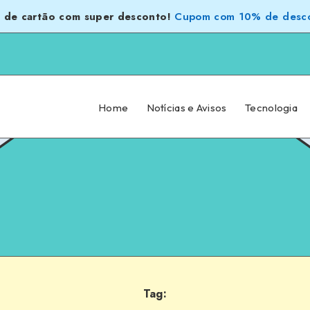
 de cartão com super desconto!
Cupom com 10% de desco
Home
Notícias e Avisos
Tecnologia
Tag: