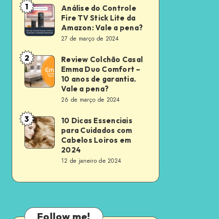
1
Análise do Controle
Análise
Fire TV Stick Lite da
do
Amazon: Vale a pena?
Controle
27 de março de 2024
Fire
2
Review Colchão Casal
Review
TV
Emma Duo Comfort –
Colchão
Stick
10 anos de garantia.
Casal
Vale a pena?
Lite
26 de março de 2024
Emma
da
Duo
Amazon:
3
10 Dicas Essenciais
10
Comfort
para Cuidados com
Vale
Dicas
Cabelos Loiros em
–
a
Essenciais
2024
10
pena?
12 de janeiro de 2024
para
anos
Cuidados
de
com
garantia.
Cabelos
Vale
Follow me!
Loiros