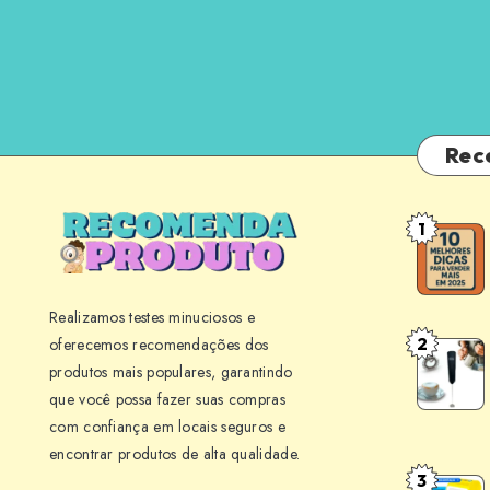
Rec
1
10
Melhores
Dicas
Realizamos testes minuciosos e
para
2
oferecemos recomendações dos
Mini
Vender
produtos mais populares, garantindo
Mixer
Mais
que você possa fazer suas compras
BLACK+
em
com confiança em locais seguros e
M150
Seu
encontrar produtos de alta qualidade.
Review:
Negócio
3
Point