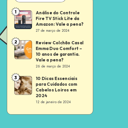
1
Análise do Controle
Análise
Fire TV Stick Lite da
do
Amazon: Vale a pena?
Controle
27 de março de 2024
Fire
2
Review Colchão Casal
Review
TV
Emma Duo Comfort –
Colchão
Stick
10 anos de garantia.
Casal
Vale a pena?
Lite
26 de março de 2024
Emma
da
Duo
Amazon:
3
10 Dicas Essenciais
10
Comfort
para Cuidados com
Vale
Dicas
Cabelos Loiros em
–
a
Essenciais
2024
10
pena?
12 de janeiro de 2024
para
anos
Cuidados
de
com
garantia.
Cabelos