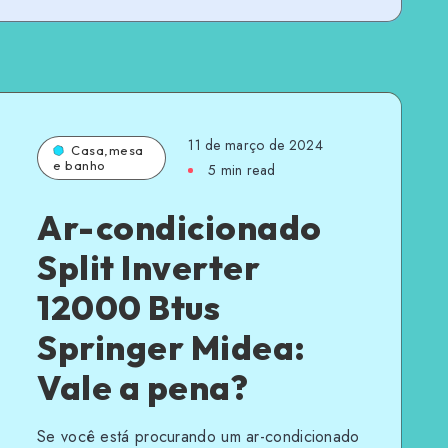
11 de março de 2024
Casa,mesa
e banho
5 min read
Ar-condicionado
Split Inverter
12000 Btus
Springer Midea:
Vale a pena?
Se você está procurando um ar-condicionado