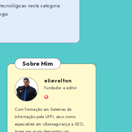
 tecnológicas nesta categoria
ogia.
Sobre Mim
elievelton
elievelton
Fundador e editor
Website
Com formação em Sistemas de
Informação pela UFPI, atuo como
especialista em cibersegurança e SEO,
áreas nas quais demonstro um